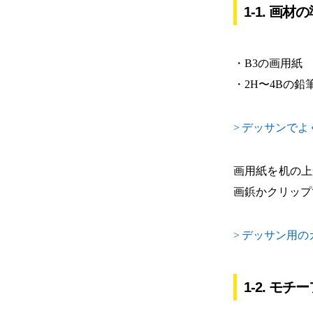
1-1. 画材
・B3の画用紙
・2H〜4Bの鉛
>
デッサンでよ
画用紙を机の上
画鋲かクリップ
>
デッサン用の
1-2. モチ