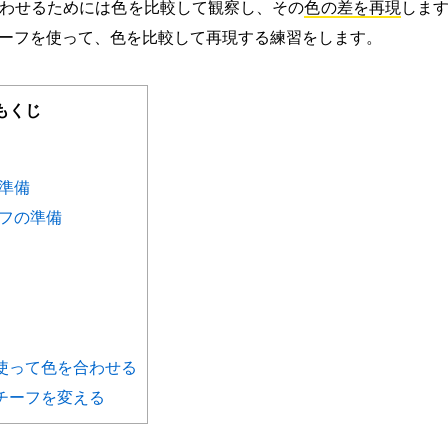
わせるためには色を比較して観察し、その
色の差を再現
しま
ーフを使って、色を比較して再現する練習をします。
もくじ
の準備
チーフの準備
１
２
３
４
を使って色を合わせる
モチーフを変える