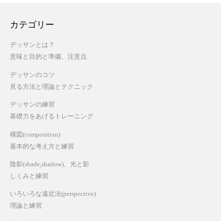
カテゴリー
デッサンとは？
意味と目的と準備、注意点
デッサンのコツ
見る方法と理論とテクニック
デッサンの練習
基礎力をあげるトレーニング
構図(composition)
基本的な考え方と練習
陰影(shade,shadow)、光と影
しくみと練習
いろいろな遠近法(perspective)
理論と練習