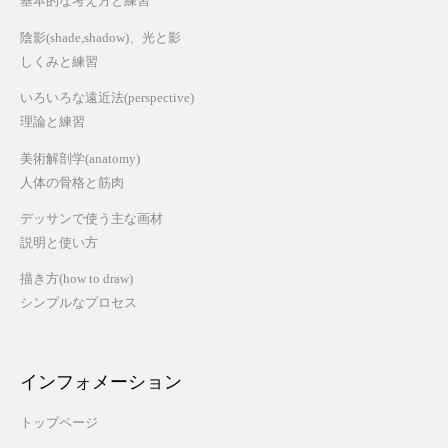
基本的な考え方と練習
陰影(shade,shadow)、光と影
しくみと練習
いろいろな遠近法(perspective)
理論と練習
美術解剖学(anatomy)
人体の骨格と筋肉
デッサンで使う主な画材
説明と使い方
描き方(how to draw)
シンプルなプロセス
インフォメーション
トップページ