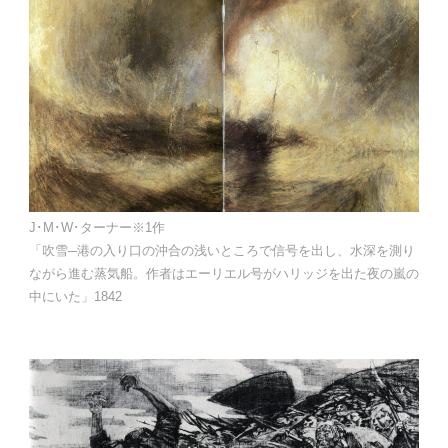
J･M･W･ターナー※1作
「吹雪─港の入り口の沖合の浅いところで信号を出し、水深を測り
ながら進む蒸気船。作者はエーリエル号がハリッジを出た夜の嵐の
中にいた」1842