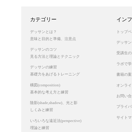
カテゴリー
イン
デッサンとは？
トップペ
意味と目的と準備、注意点
デッサン
デッサンのコツ
受講生の
見る方法と理論とテクニック
ラボで学
デッサンの練習
基礎力をあげるトレーニング
書籍の案
構図(composition)
オンライ
基本的な考え方と練習
お問い合
陰影(shade,shadow)、光と影
プライバ
しくみと練習
サイトマ
いろいろな遠近法(perspective)
理論と練習